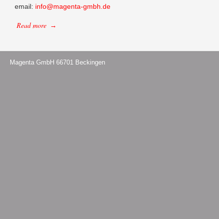
email:
info@magenta-gmbh.de
Read more
→
Magenta GmbH 66701 Beckingen