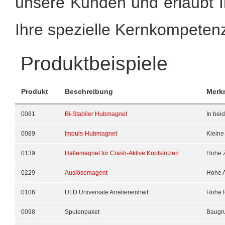
unsere Kunden und erlaubt 
Ihre spezielle Kernkompetenz
Produktbeispiele
Produkt
Beschreibung
Merk
0081
Bi-Stabiler Hubmagnet
In bei
0089
Impuls-Hubmagnet
Klein
0139
Haltemagnet für Crash-Aktive Kopfstützen
Hohe Z
0229
Auslösemagent
Hohe A
0106
ULD Universale Arretiereinheit
Hohe H
0098
Spulenpaket
Baugru