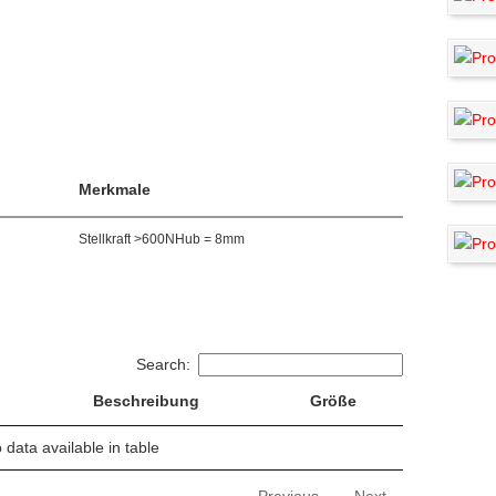
Merkmale
Stellkraft >600NHub = 8mm
Search:
Beschreibung
Größe
 data available in table
Previous
Next