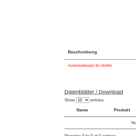
Beschreibung
Auslöseaktuator für Ventile
Datenblätter / Download
Show
entries
Name
Produkt
No
Showing 0 to 0 of 0 entries